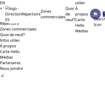
EN
utiles
×
Menu
Quoi
À
Zones
Répertoire
de
propos
commerciales
neuf?
Carte
Répertoire
Hello
Zones commerciales
Médias
Quoi de neuf?
Infos utiles
À propos
Carte Hello
Médias
Partenaires
Nous joindre