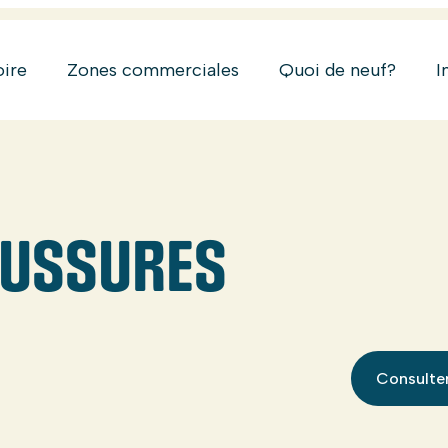
oire
Zones commerciales
Quoi de neuf?
I
AUSSURES
Consulter