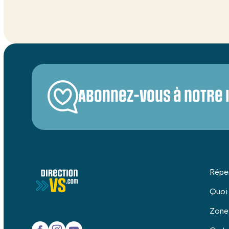
Abonnez-vous à notre 
Répe
Quoi
Zone