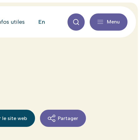
en
nfos utiles
Menu
 le site web
Partager