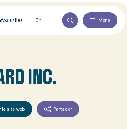
en
nfos utiles
Menu
ARD INC.
 le site web
Partager