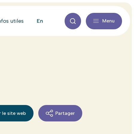
en
nfos utiles
Menu
 le site web
Partager