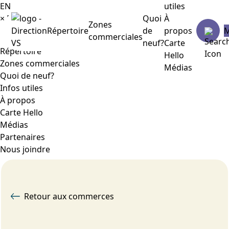
EN
utiles
×
Menu
Quoi
À
Zones
Répertoire
de
propos
commerciales
neuf?
Carte
Répertoire
Hello
Zones commerciales
Médias
Quoi de neuf?
Infos utiles
À propos
Carte Hello
Médias
Partenaires
Nous joindre
Retour aux commerces