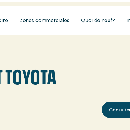
oire
Zones commerciales
Quoi de neuf?
I
T TOYOTA
Consulter