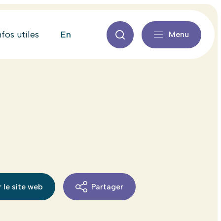
en
nfos utiles
Menu
 le site web
Partager