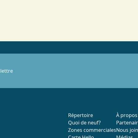
lettre
Répertoire
À propos
Quoi de neuf?
Partenai
Zones commerciales
Nous joi
Carte Hello
Médias