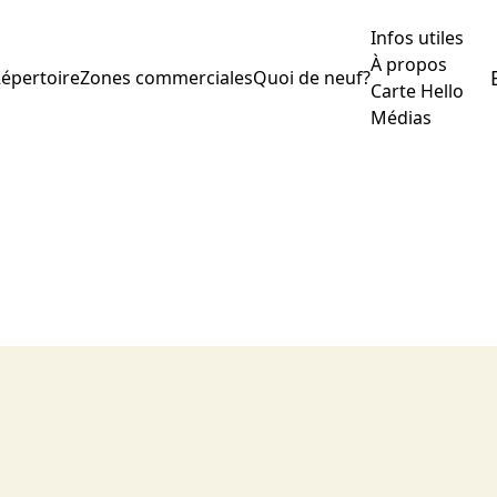
Infos utiles
À propos
épertoire
Zones commerciales
Quoi de neuf?
Carte Hello
Médias