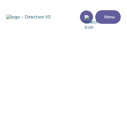
Menu
Retour aux commerces
INFORMATIQUE COMMERCIALE
DU SUROÎT (ICS) INC.
Consulter le site web
Partager
Coordonnées