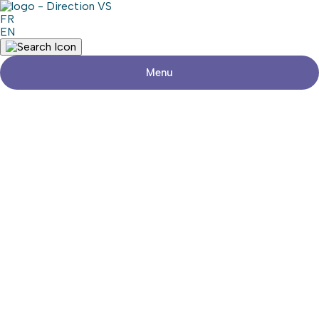
FR
EN
Menu
Retour aux commerces
RENEGADE PERFORMANCE
Consulter le site web
Partager
Coordonnées
Adresse
1111, Route Harwood, suite 9
Vaudreuil-Dorion (Québec)
Téléphone
1-833-636-6493