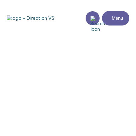
Menu
Retour aux commerces
MUCHO BURRITO
Consulter le site web
Partager
Coordonnées
Adresse
Zone