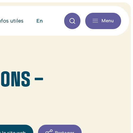
en
nfos utiles
Menu
SONS –
 le site web
Partager