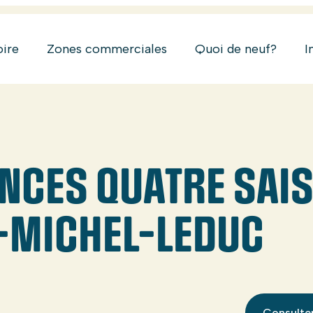
oire
Zones commerciales
Quoi de neuf?
I
ENCES QUATRE SAI
-MICHEL-LEDUC
Consulter