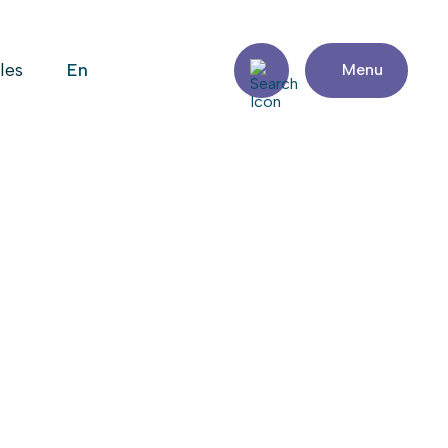
en
iles
Menu
.
 le site web
Partager