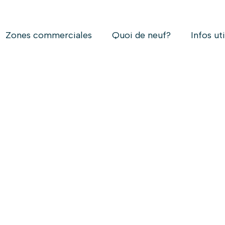
Zones commerciales
Quoi de neuf?
Infos ut
T J.S. LAVOIE INC
Consulter