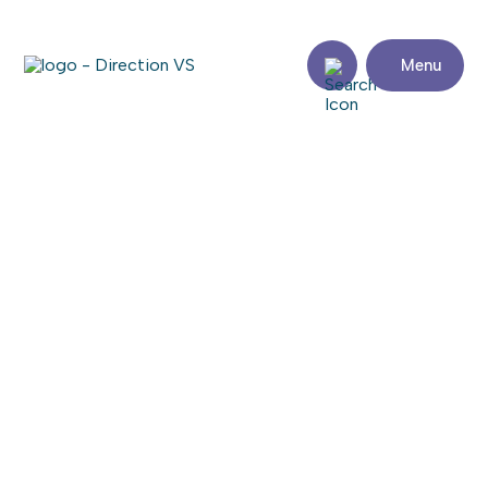
Menu
Retour aux commerces
À LA PATATE DORÉE
Partager
Coordonnées
Adresse
Zone