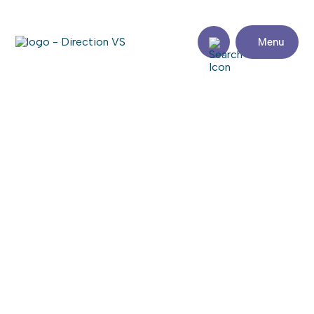
Menu
Retour aux commerces
ASTRAS CÉRAMIQUE
Consulter le site web
Partager
Coordonnées
Adresse
Zone