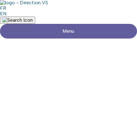
FR
EN
Menu
Retour aux commerces
BELL
Partager
Coordonnées
Adresse
675, Route 201
Saint-Clet (Québec)
Téléphone
Médias sociaux
Zone commerciale