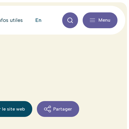
en
nfos utiles
Menu
 le site web
Partager