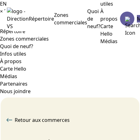
EN
utiles
×
Menu
Quoi
À
Zones
Répertoire
de
propos
commerciales
neuf?
Carte
Répertoire
Hello
Zones commerciales
Médias
Quoi de neuf?
Infos utiles
À propos
Carte Hello
Médias
Partenaires
Nous joindre
Retour aux commerces