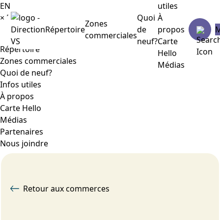
EN
utiles
×
Menu
Quoi
À
Zones
Répertoire
de
propos
commerciales
neuf?
Carte
Répertoire
Hello
Zones commerciales
Médias
Quoi de neuf?
Infos utiles
À propos
Carte Hello
Médias
Partenaires
Nous joindre
Retour aux commerces