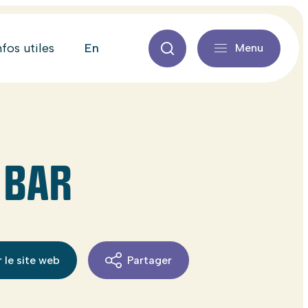
en
nfos utiles
Menu
 BAR
 le site web
Partager