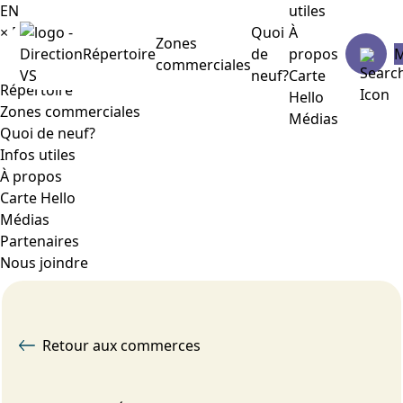
EN
utiles
×
Menu
Quoi
À
Zones
Répertoire
de
propos
commerciales
neuf?
Carte
Répertoire
Hello
Zones commerciales
Médias
Quoi de neuf?
Infos utiles
À propos
Carte Hello
Médias
Partenaires
Nous joindre
Retour aux commerces