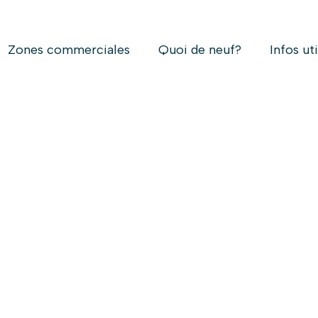
Zones commerciales
Quoi de neuf?
Infos ut
X STUDIO K TATOU