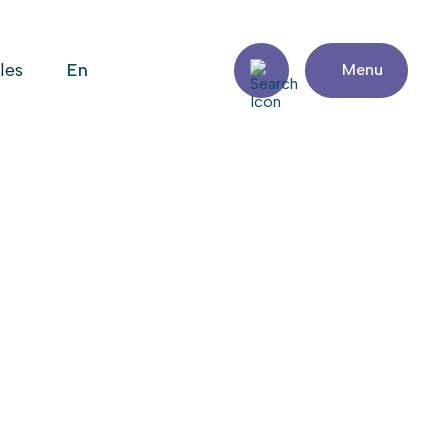
en
iles
Menu
AGE
Partager