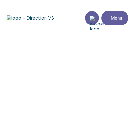
Menu
Retour aux commerces
CERCLE DE FERMIÈRES SAINT-
POLYCARPE CFQ
Consulter le site web
Partager
Coordonnées