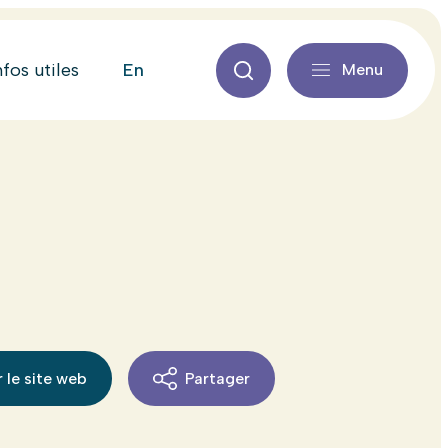
en
nfos utiles
Menu
 le site web
Partager