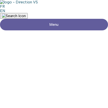
FR
EN
Menu
Retour aux commerces
DAIRY QUEEN
Consulter le site web
Partager
Coordonnées
Adresse
105, Autoroute du Souvenir
L'Île-Perrot (Québec) J7V 5L7
Téléphone
514-453-2107