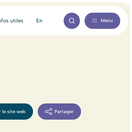
en
nfos utiles
Menu
 le site web
Partager