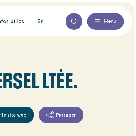
en
nfos utiles
Menu
RSEL LTÉE.
 le site web
Partager