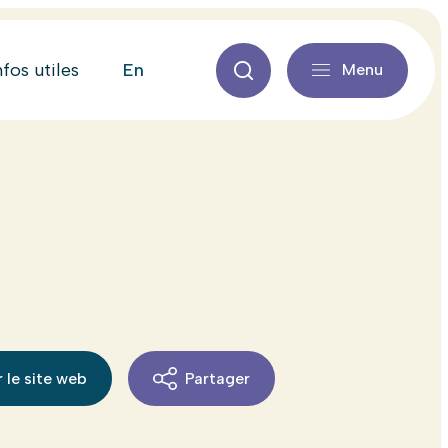
en
nfos utiles
Menu
 le site web
Partager