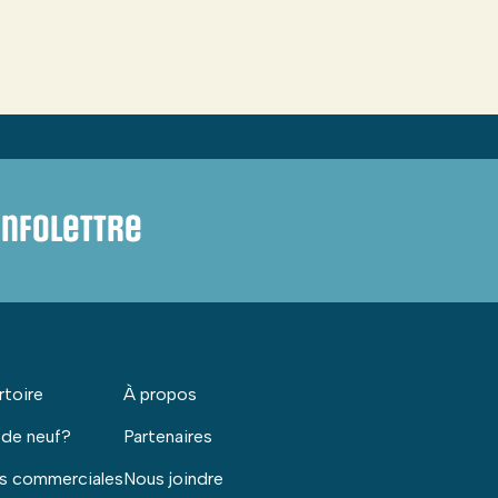
infolettre
rtoire
À propos
 de neuf?
Partenaires
s commerciales
Nous joindre