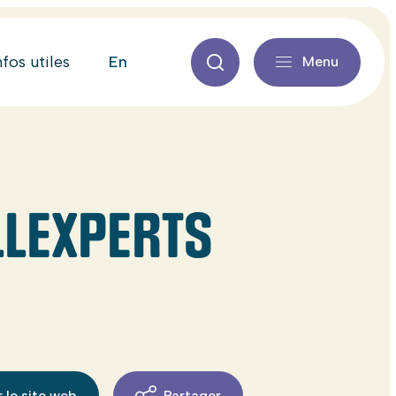
en
nfos utiles
Menu
LLEXPERTS
 le site web
Partager