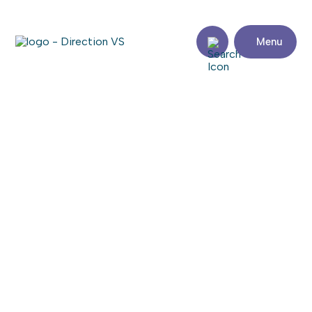
Menu
Retour aux commerces
CORPORATION DE
DÉVELOPPEMENT
COMMUNAUTAIRE DE
VAUDREUIL-SOULANGES
Consulter le site web
Partager