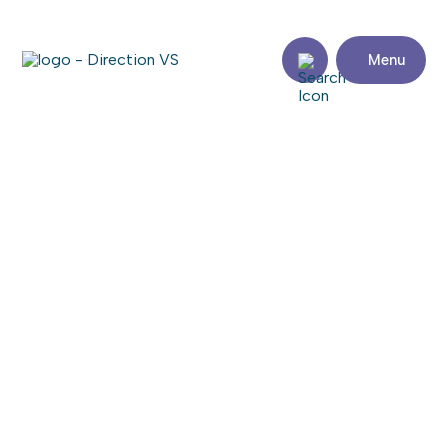
Menu
Retour aux commerces
SALON DE TOILETTAGE PARISSA
Partager
Coordonnées
Adresse
Zone