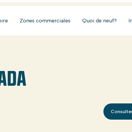
oire
Zones commerciales
Quoi de neuf?
I
ADA
Consulter