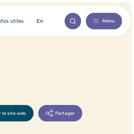
en
nfos utiles
Menu
 le site web
Partager