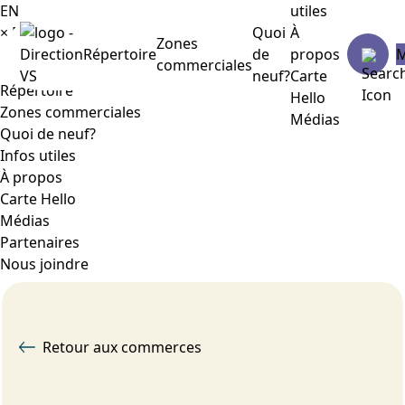
EN
utiles
×
Menu
Quoi
À
Zones
Répertoire
de
propos
commerciales
neuf?
Carte
Répertoire
Hello
Zones commerciales
Médias
Quoi de neuf?
Infos utiles
À propos
Carte Hello
Médias
Partenaires
Nous joindre
Retour aux commerces