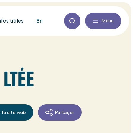
en
nfos utiles
Menu
 LTÉE
 le site web
Partager