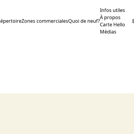
Infos utiles
À propos
épertoire
Zones commerciales
Quoi de neuf?
Carte Hello
Médias