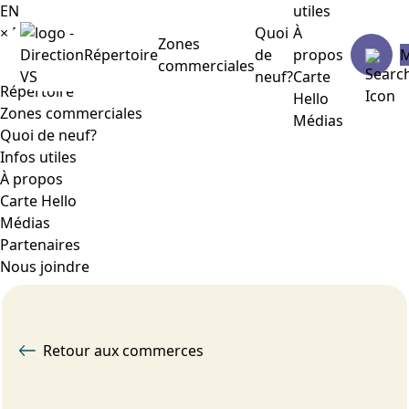
EN
utiles
×
Menu
Quoi
À
Zones
Répertoire
de
propos
commerciales
neuf?
Carte
Répertoire
Hello
Zones commerciales
Médias
Quoi de neuf?
Infos utiles
À propos
Carte Hello
Médias
Partenaires
Nous joindre
Retour aux commerces