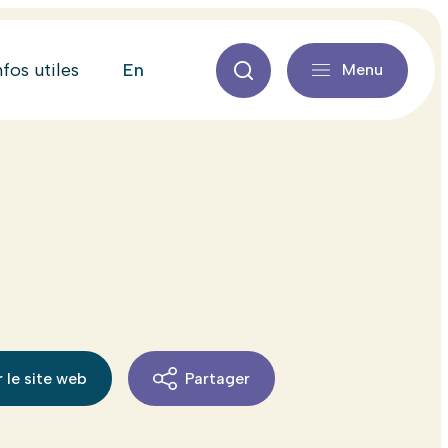
en
nfos utiles
Menu
 le site web
Partager