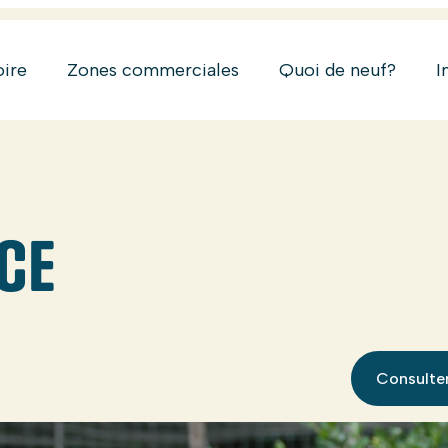
oire
Zones commerciales
Quoi de neuf?
I
ICE
Consulter