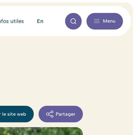
en
nfos utiles
Menu
 le site web
Partager