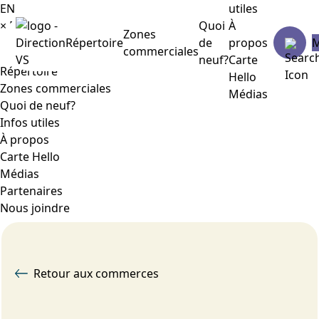
EN
utiles
×
Menu
Quoi
À
Zones
Répertoire
de
propos
commerciales
neuf?
Carte
Répertoire
Hello
Zones commerciales
Médias
Quoi de neuf?
Infos utiles
À propos
Carte Hello
Médias
Partenaires
Nous joindre
Retour aux commerces