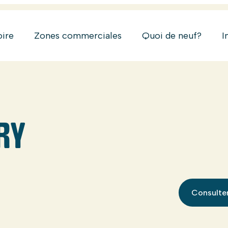
oire
Zones commerciales
Quoi de neuf?
I
RY
Consulter