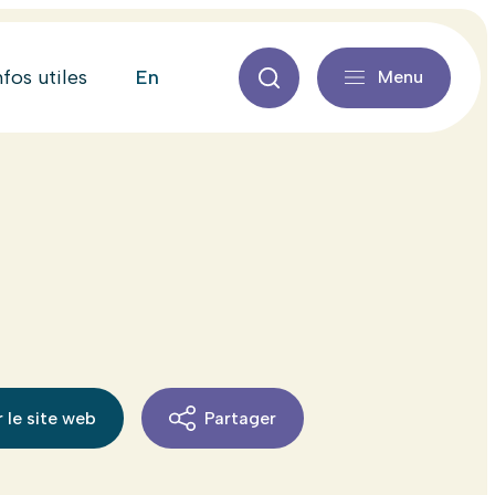
en
nfos utiles
Menu
 le site web
Partager