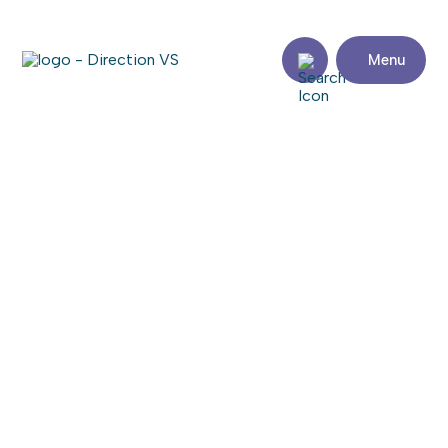
Menu
Retour aux commerces
AUX POILS FOLICHONS
Consulter le site web
Partager
Coordonnées
Adresse
Zone