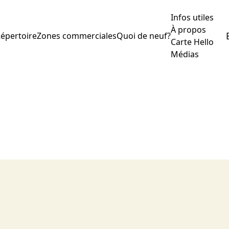
Infos utiles
À propos
épertoire
Zones commerciales
Quoi de neuf?
Carte Hello
Médias