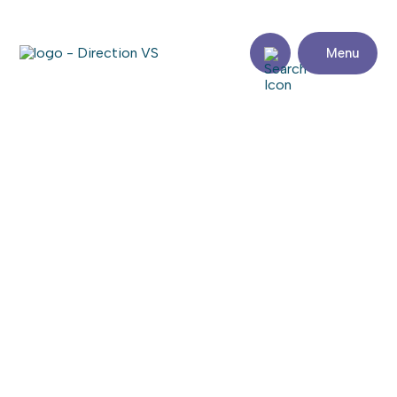
Menu
Retour aux commerces
CLINIQUE DE RHUMATOLOGIE DE
MONTRÉAL
Consulter le site web
Partager
Coordonnées