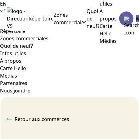
EN
utiles
×
Menu
Quoi
À
Zones
Répertoire
de
propos
commerciales
neuf?
Carte
Répertoire
Hello
Zones commerciales
Médias
Quoi de neuf?
Infos utiles
À propos
Carte Hello
Médias
Partenaires
Nous joindre
Retour aux commerces