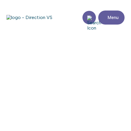
Menu
Retour aux commerces
GARDERIE ÉDUCATERRE
Consulter le site web
Partager
Coordonnées
Adresse
Zone