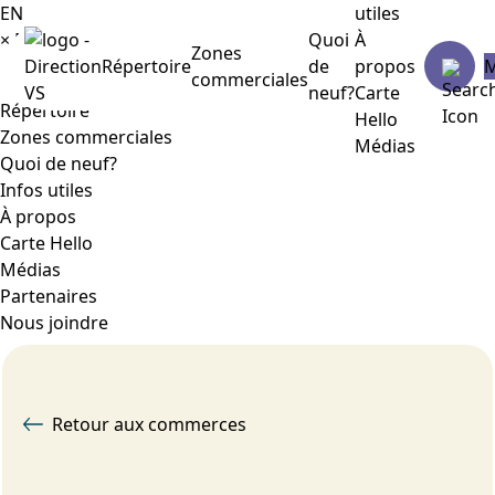
EN
utiles
×
Menu
Quoi
À
Zones
Répertoire
de
propos
commerciales
neuf?
Carte
Répertoire
Hello
Zones commerciales
Médias
Quoi de neuf?
Infos utiles
À propos
Carte Hello
Médias
Partenaires
Nous joindre
Retour aux commerces