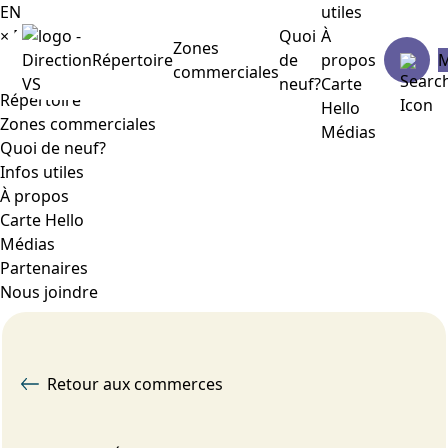
EN
utiles
×
Menu
Quoi
À
Zones
Répertoire
de
propos
commerciales
neuf?
Carte
Répertoire
Hello
Zones commerciales
Médias
Quoi de neuf?
Infos utiles
À propos
Carte Hello
Médias
Partenaires
Nous joindre
Retour aux commerces