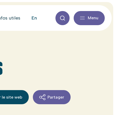
en
nfos utiles
Menu
S
 le site web
Partager