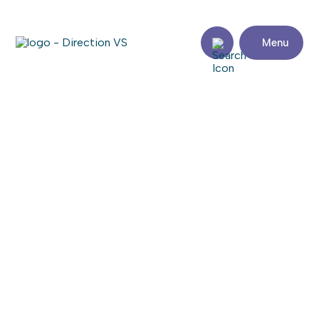
Menu
Retour aux commerces
BENNY & CO.
Consulter le site web
Partager
Coordonnées
Adresse
Zone