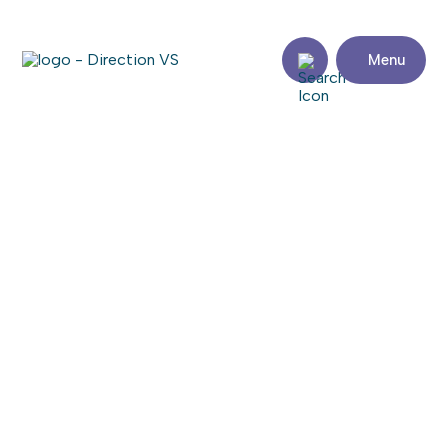
Menu
Retour aux commerces
BAIN DÉPÔT
Consulter le site web
Partager
Coordonnées
Adresse
Zone