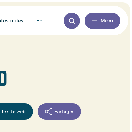
en
nfos utiles
Menu
D
 le site web
Partager